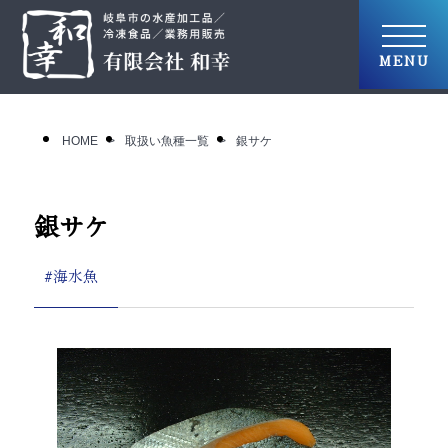
HOME
取扱い魚種一覧
銀サケ
銀サケ
#海水魚